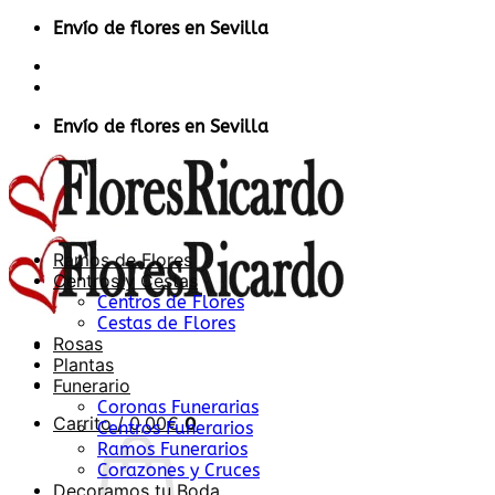
Saltar
Envío de flores en Sevilla
al
Contacto
contenido
Acceder / Registrarse
Envío de flores en Sevilla
Ramos de Flores
Centros y Cestas
Centros de Flores
Cestas de Flores
Rosas
Plantas
Funerario
Coronas Funerarias
Carrito /
0,00
€
0
Centros Funerarios
Ramos Funerarios
Corazones y Cruces
Decoramos tu Boda