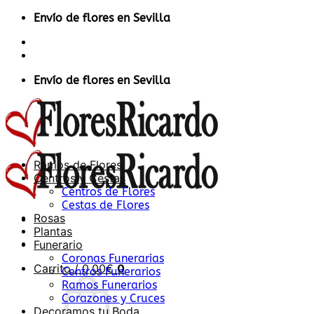
Saltar
Envío de flores en Sevilla
al
Contacto
contenido
Acceder / Registrarse
Envío de flores en Sevilla
Ramos de Flores
Centros y Cestas
Centros de Flores
Cestas de Flores
Rosas
Plantas
Funerario
Coronas Funerarias
Carrito /
0,00
€
0
Centros Funerarios
Ramos Funerarios
Corazones y Cruces
Decoramos tu Boda