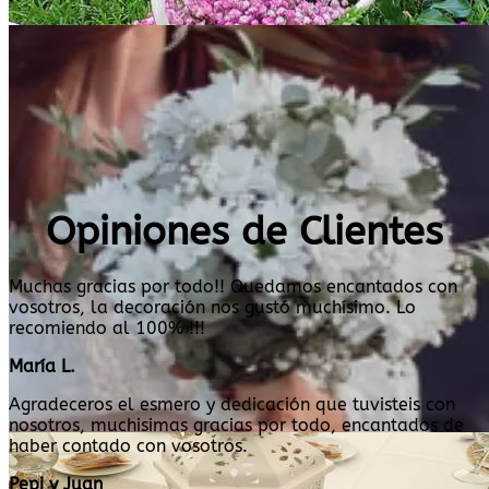
Opiniones de Clientes
Muchas gracias por todo!! Quedamos encantados con
vosotros, la decoración nos gustó muchísimo. Lo
recomiendo al 100% !!!
María L.
Agradeceros el esmero y dedicación que tuvisteis con
nosotros, muchisimas gracias por todo, encantados de
haber contado con vosotros.
Pepi y Juan