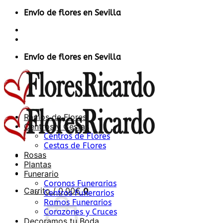
Saltar
Envío de flores en Sevilla
al
Contacto
contenido
Acceder / Registrarse
Envío de flores en Sevilla
Ramos de Flores
Centros y Cestas
Centros de Flores
Cestas de Flores
Rosas
Plantas
Funerario
Coronas Funerarias
Carrito /
0,00
€
0
Centros Funerarios
Ramos Funerarios
Corazones y Cruces
Decoramos tu Boda