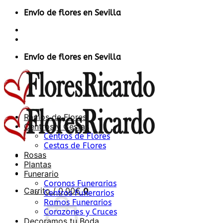
Saltar
Envío de flores en Sevilla
al
Contacto
contenido
Acceder / Registrarse
Envío de flores en Sevilla
Ramos de Flores
Centros y Cestas
Centros de Flores
Cestas de Flores
Rosas
Plantas
Funerario
Coronas Funerarias
Carrito /
0,00
€
0
Centros Funerarios
Ramos Funerarios
Corazones y Cruces
Decoramos tu Boda