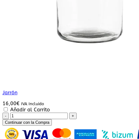
Jarrón
16,00
€
IVA Incluido
Añadir al Carrito
Ramo
de
Continuar con la Compra
Flores
Primaveral
cantidad