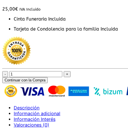
25,00
€
IVA Incluido
Cinta Funeraria Incluida
Tarjeta de Condolencia para la familia Incluida
Ramo
Funerario
Continuar con la Compra
7
Rosas
Rojas
cantidad
Descripción
Información adicional
Información Interés
Valoraciones (0)