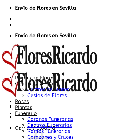
Saltar
Envío de flores en Sevilla
al
Contacto
contenido
Acceder / Registrarse
Envío de flores en Sevilla
Ramos de Flores
Centros y Cestas
Centros de Flores
Cestas de Flores
Rosas
Plantas
Funerario
Coronas Funerarias
Centros Funerarios
Carrito /
0,00
€
0
Ramos Funerarios
Corazones y Cruces