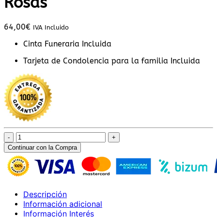
Rosas
64,00
€
IVA Incluido
Cinta Funeraria Incluida
Tarjeta de Condolencia para la familia Incluida
Centro
Funerario
Continuar con la Compra
Tonos
Rosas
cantidad
Descripción
Información adicional
Información Interés