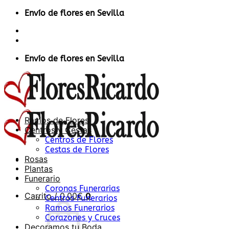
Saltar
Envío de flores en Sevilla
al
Contacto
contenido
Acceder / Registrarse
Envío de flores en Sevilla
Ramos de Flores
Centros y Cestas
Centros de Flores
Cestas de Flores
Rosas
Plantas
Funerario
Coronas Funerarias
Carrito /
0,00
€
0
Centros Funerarios
Ramos Funerarios
Corazones y Cruces
Decoramos tu Boda