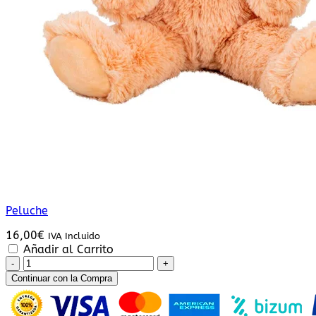
Peluche
16,00
€
IVA Incluido
Añadir al Carrito
Cesta
de
Continuar con la Compra
Flores
Variadas
cantidad