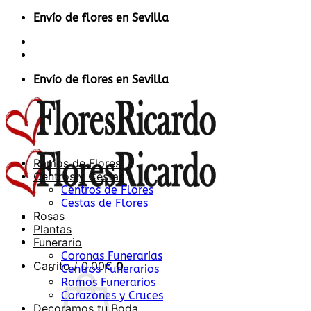
Saltar
Envío de flores en Sevilla
al
Contacto
contenido
Acceder / Registrarse
Envío de flores en Sevilla
Ramos de Flores
Centros y Cestas
Centros de Flores
Cestas de Flores
Rosas
Plantas
Funerario
Coronas Funerarias
Carrito /
0,00
€
0
Centros Funerarios
Ramos Funerarios
Corazones y Cruces
Decoramos tu Boda