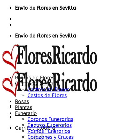
Saltar
Envío de flores en Sevilla
al
Contacto
contenido
Acceder / Registrarse
Envío de flores en Sevilla
Ramos de Flores
Centros y Cestas
Centros de Flores
Cestas de Flores
Rosas
Plantas
Funerario
Coronas Funerarias
Centros Funerarios
Carrito /
0,00
€
0
Ramos Funerarios
Corazones y Cruces