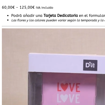
Rango
60,00
€
-
125,00
€
IVA Incluido
de
Podrá añadir una
Tarjeta Dedicatoria
en el formula
precios:
Las flores y los colores pueden variar según la temporada y la 
desde
60,00€
hasta
125,00€