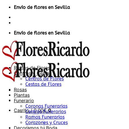
Saltar
Envío de flores en Sevilla
al
Contacto
contenido
Acceder / Registrarse
Envío de flores en Sevilla
Ramos de Flores
Centros y Cestas
Centros de Flores
Cestas de Flores
Rosas
Plantas
Funerario
Coronas Funerarias
Carrito /
0,00
€
0
Centros Funerarios
Ramos Funerarios
Corazones y Cruces
Decoramos tu Boda